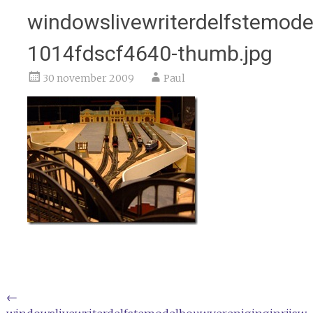
windowslivewriterdelfstemode
1014fdscf4640-thumb.jpg
30 november 2009
Paul
Bericht
←