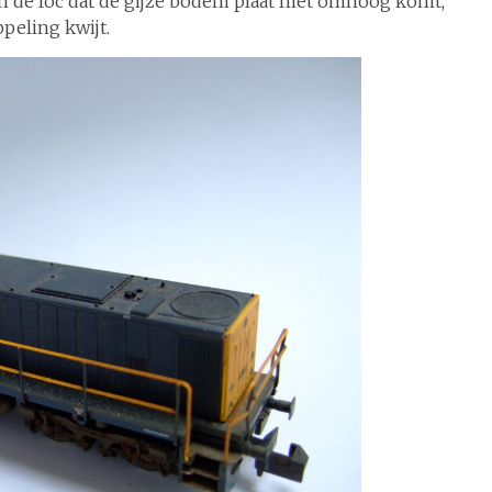
n de loc dat de gijze bodem plaat niet omhoog komt,
peling kwijt.