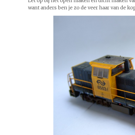
Let op bij het open maken en dicht maken va
want anders ben je zo de veer haar van de kop