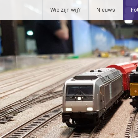
Ga
Delftse Modelbouwverenig
Wie zijn wij?
Nieuws
Fot
naar
de
inhoud