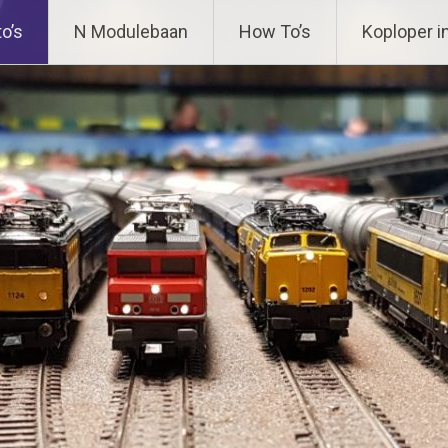
ing
o’s
N Modulebaan
How To’s
Koploper i