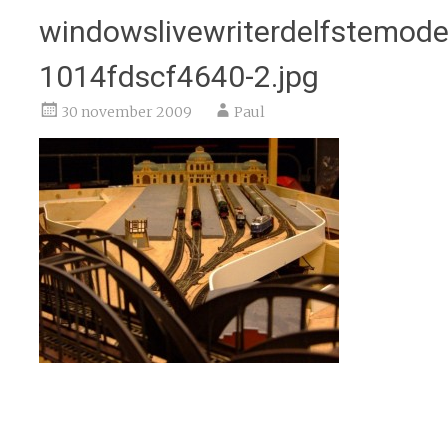
windowslivewriterdelfstemode
1014fdscf4640-2.jpg
30 november 2009
Paul