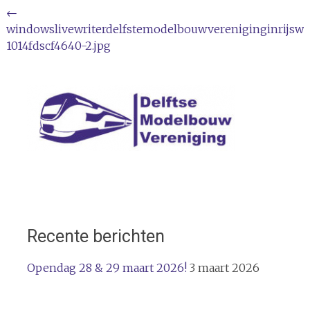
Bericht
←
windowslivewriterdelfstemodelbouwvereniginginrijswi
navigatie
1014fdscf4640-2.jpg
Recente berichten
Opendag 28 & 29 maart 2026!
3 maart 2026