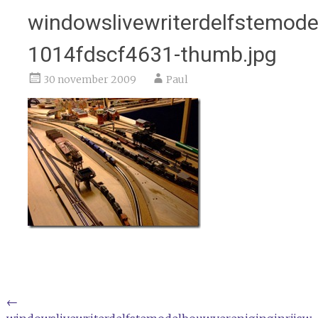
windowslivewriterdelfstemode
1014fdscf4631-thumb.jpg
30 november 2009
Paul
Bericht
←