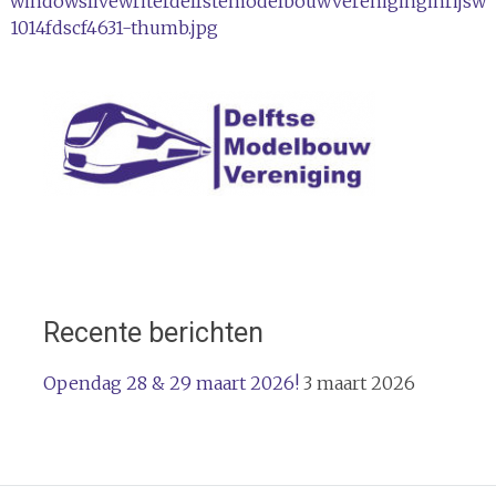
windowslivewriterdelfstemodelbouwvereniginginrijswi
navigatie
1014fdscf4631-thumb.jpg
Recente berichten
Opendag 28 & 29 maart 2026!
3 maart 2026