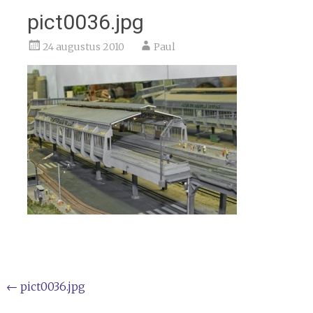
pict0036.jpg
24 augustus 2010
Paul
Bericht
←
pict0036.jpg
navigatie