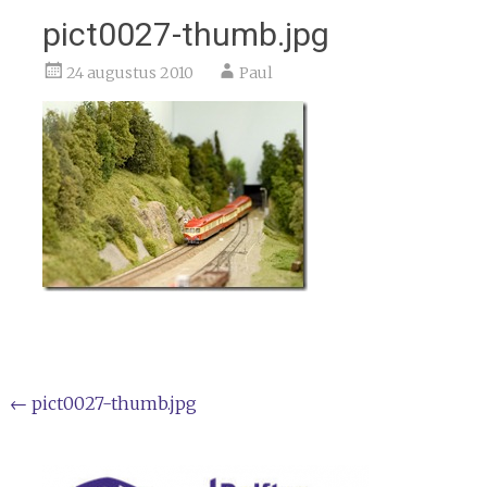
pict0027-thumb.jpg
24 augustus 2010
Paul
Bericht
←
pict0027-thumb.jpg
navigatie