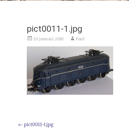
pict0011-1.jpg
20 januari 2010
Paul
Bericht
←
pict0011-1.jpg