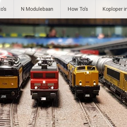
ing
o’s
N Modulebaan
How To’s
Koploper i