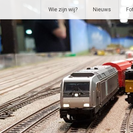
Ga
Delftse Modelbouwverenig
Wie zijn wij?
Nieuws
Fot
naar
de
inhoud