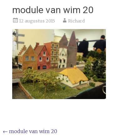
module van wim 20
12 augustus 2015
Richard
Bericht
←
module van wim 20