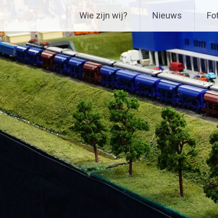
Ga
Delftse Modelbouwverenig
Wie zijn wij?
Nieuws
Fot
naar
de
inhoud