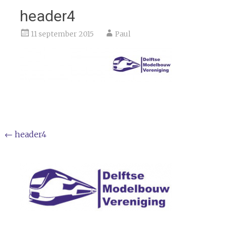
header4
11 september 2015
Paul
Bericht
←
header4
navigatie