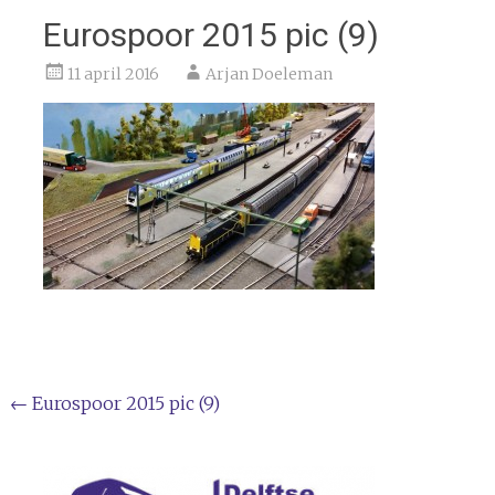
Eurospoor 2015 pic (9)
11 april 2016
Arjan Doeleman
Bericht
←
Eurospoor 2015 pic (9)
navigatie