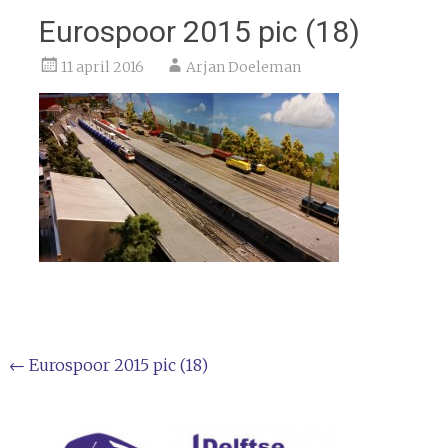
Eurospoor 2015 pic (18)
11 april 2016
Arjan Doeleman
Bericht
←
Eurospoor 2015 pic (18)
navigatie