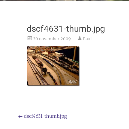
dscf4631-thumb.jpg
30 november 2009
Paul
Bericht
←
dscf4631-thumb.jpg
navigatie