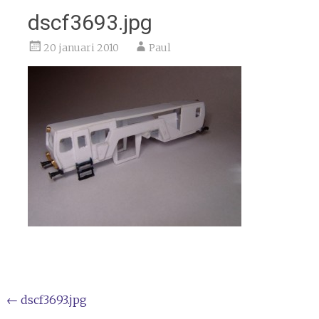
dscf3693.jpg
20 januari 2010
Paul
Bericht
←
dscf3693.jpg