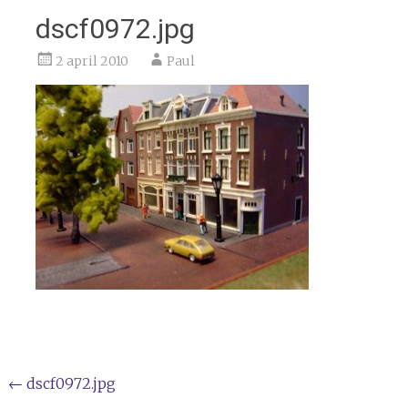
dscf0972.jpg
2 april 2010
Paul
Bericht
←
dscf0972.jpg