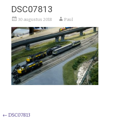
DSC07813
30 augustus 2018
Paul
Bericht
←
DSC07813
navigatie