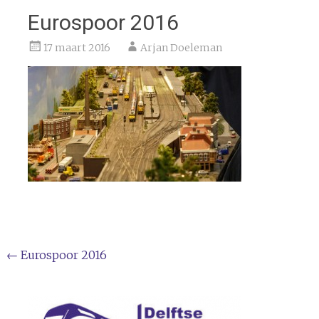
Eurospoor 2016
17 maart 2016
Arjan Doeleman
Bericht
←
Eurospoor 2016
navigatie