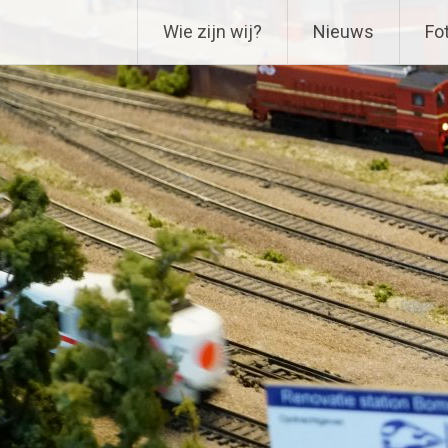
Ga
Delftse Modelbouwverenig
Wie zijn wij?
Nieuws
Fot
naar
de
inhoud