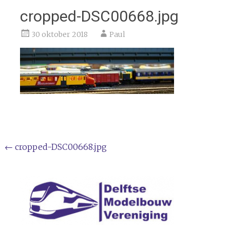
cropped-DSC00668.jpg
30 oktober 2018
Paul
Bericht
←
cropped-DSC00668.jpg
navigatie