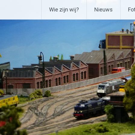
Ga
Delftse Modelbouwverenig
Wie zijn wij?
Nieuws
Fot
naar
de
inhoud