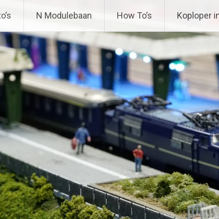
ing
o’s
N Modulebaan
How To’s
Koploper i