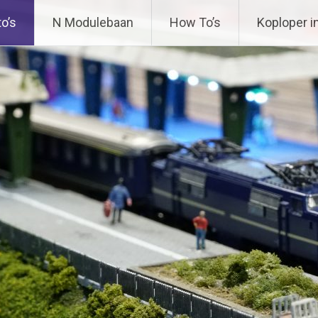
ing
o’s
N Modulebaan
How To’s
Koploper i