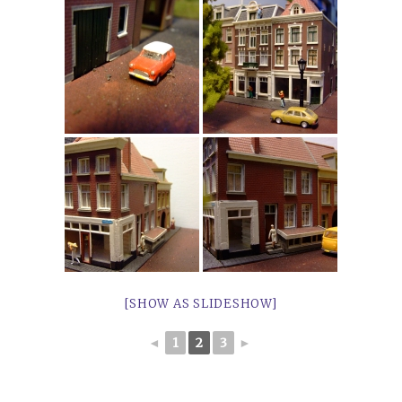
[SHOW AS SLIDESHOW]
◄
1
2
3
►