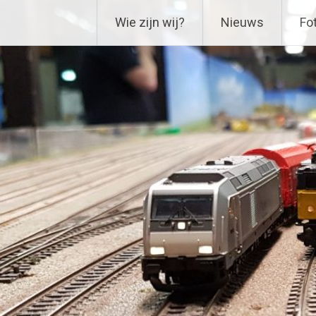
Ga
Delftse Modelbouwverenig
Wie zijn wij?
Nieuws
Fot
naar
de
inhoud