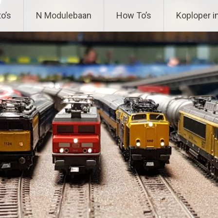
ing
o’s
N Modulebaan
How To’s
Koploper i