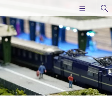
Ga
Delftse Modelbouwvereniging
naar
de
inhoud